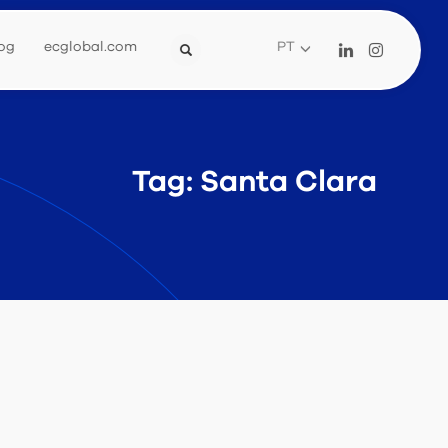
og
ecglobal.com
PT
Tag: Santa Clara