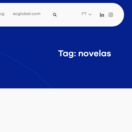
og
ecglobal.com
PT
Tag: novelas