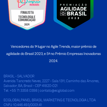
Vencedores do 1º lugar no Agile Trends, maior prêmio de
agilidade do Brasil 2023, e 5º no
P
rêmio Empresas Inovadoras
2024.
BRASIL - SALVADOR
Avenida Tancredo Neves, 2227 - Sala 1311, Caminho das Árvores,
Salvador, BA, Brasil - CEP 41820-021
Tel.: +55 71 3358 0398 | contato@ecglobal.com
ECGLOBALPANEL BRASIL MARKETING E TECNOLOGIA LTDA
CNPJ: 10.446.493/0001.41