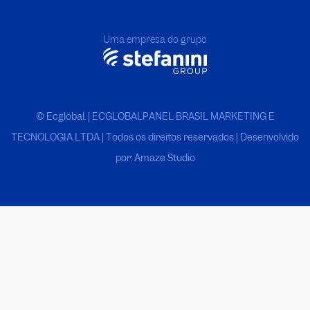
Uma empresa do grupo
© Ecglobal. | ECGLOBALPANEL BRASIL MARKETING E
TECNOLOGIA LTDA
|
Todos os direitos reservados | Desenvolvido
por: Amaze Studio