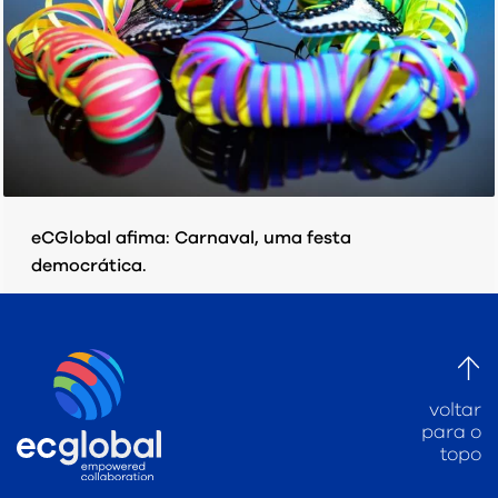
eCGlobal afima: Carnaval, uma festa
democrática.
QUINTA-FEIRA, 19 MARÇO 2020
POR
EC GLOBAL
PUBLICADO EM
INDÚSTRIA DE PESQUISA DE MERCADO
voltar
para o
topo