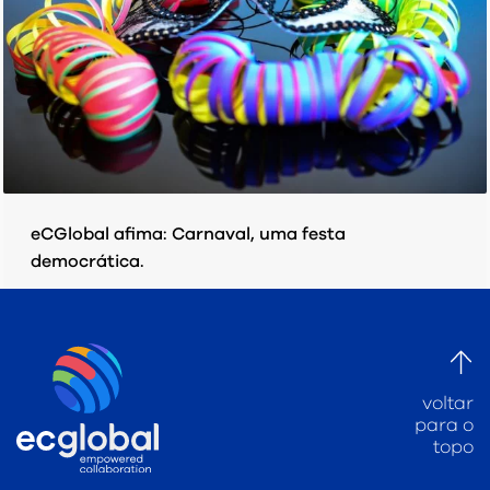
eCGlobal afima: Carnaval, uma festa
democrática.
QUINTA-FEIRA, 19 MARÇO 2020
POR
EC GLOBAL
PUBLICADO EM
INDÚSTRIA DE PESQUISA DE MERCADO
voltar
para o
topo