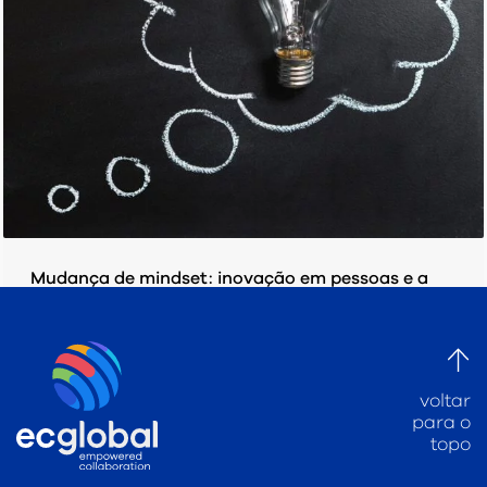
Mudança de mindset: inovação em pessoas e a
aderência aos recursos digitais.
QUINTA-FEIRA, 15 AGOSTO 2019
POR
EC GLOBAL
voltar
PUBLICADO EM
INDÚSTRIA DE PESQUISA DE MERCADO
,
MARKETING
para o
topo