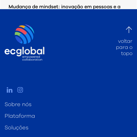
Mudança de mindset: inovação em pessoas e a
aderência aos recursos digitais.
QUINTA-FEIRA, 15 AGOSTO 2019
POR
EC GLOBAL
voltar
PUBLICADO EM
INDÚSTRIA DE PESQUISA DE MERCADO
,
MARKETING
para o
topo
Sobre nós
Plataforma
Soluções