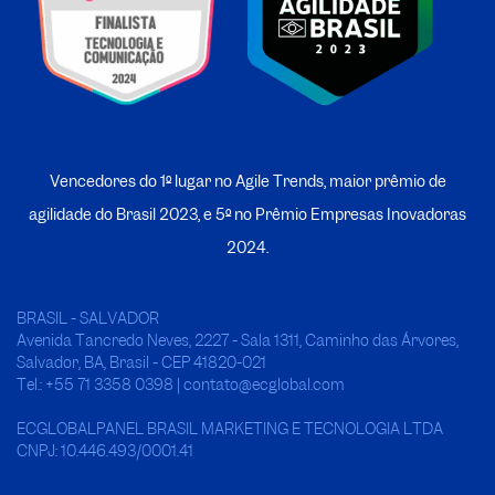
Vencedores do 1º lugar no Agile Trends, maior prêmio de
agilidade do Brasil 2023, e 5º no
P
rêmio Empresas Inovadoras
2024.
BRASIL - SALVADOR
Avenida Tancredo Neves, 2227 - Sala 1311, Caminho das Árvores,
Salvador, BA, Brasil - CEP 41820-021
Tel.: +55 71 3358 0398 | contato@ecglobal.com
ECGLOBALPANEL BRASIL MARKETING E TECNOLOGIA LTDA
CNPJ: 10.446.493/0001.41