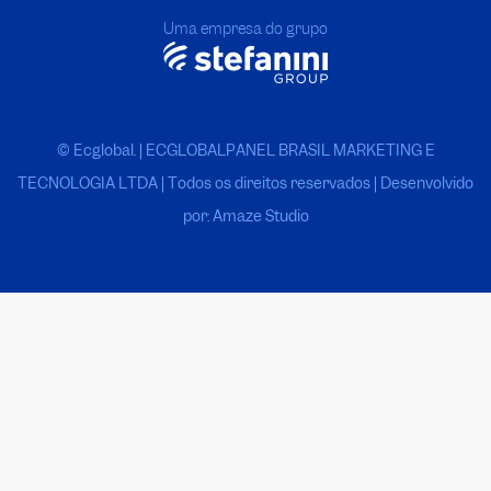
Uma empresa do grupo
© Ecglobal. | ECGLOBALPANEL BRASIL MARKETING E
TECNOLOGIA LTDA
|
Todos os direitos reservados | Desenvolvido
por: Amaze Studio