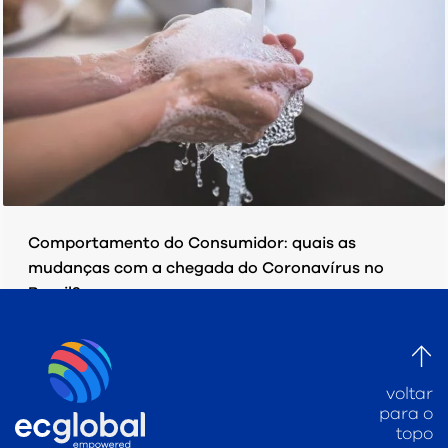
Comportamento do Consumidor: quais as
mudanças com a chegada do Coronavírus no
Brasil?
QUINTA-FEIRA, 09 ABRIL 2020
POR
EC GLOBAL
PUBLICADO EM
PESQUISAS/ ESTUDOS
voltar
para o
topo