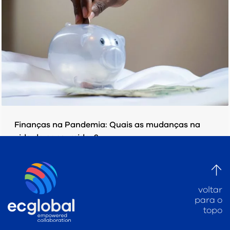
Finanças na Pandemia: Quais as mudanças na
vida do consumidor?
SEGUNDA-FEIRA, 15 JUNHO 2020
POR
EC GLOBAL
PUBLICADO EM
PESQUISAS/ ESTUDOS
voltar
para o
topo