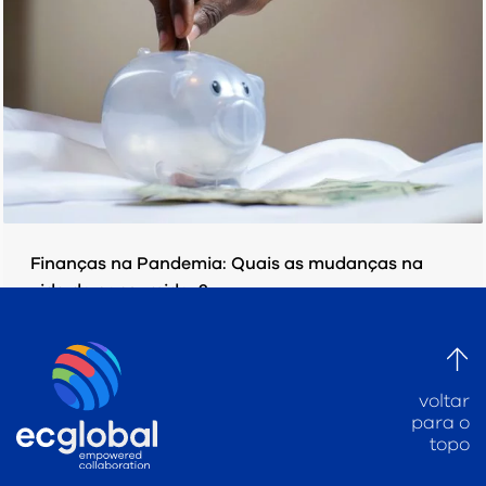
Finanças na Pandemia: Quais as mudanças na
vida do consumidor?
SEGUNDA-FEIRA, 15 JUNHO 2020
POR
EC GLOBAL
PUBLICADO EM
PESQUISAS/ ESTUDOS
voltar
para o
topo