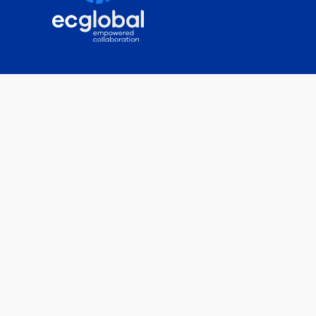
Sobre nós
Plataforma
Soluções
Clientes
Contato
Carreiras
Blog
ecglobal.com