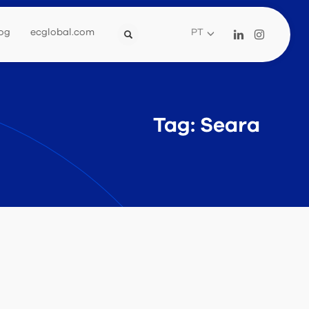
og
ecglobal.com
PT
Tag: Seara