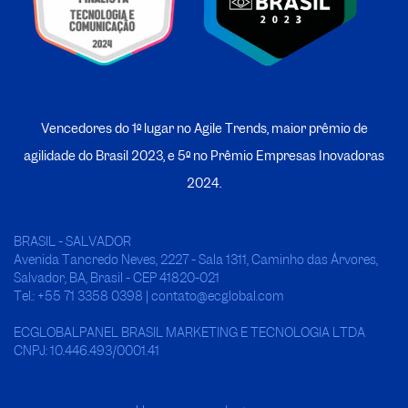
Vencedores do 1º lugar no Agile Trends, maior prêmio de
agilidade do Brasil 2023, e 5º no
P
rêmio Empresas Inovadoras
2024.
BRASIL - SALVADOR
Avenida Tancredo Neves, 2227 - Sala 1311, Caminho das Árvores,
Salvador, BA, Brasil - CEP 41820-021
Tel.: +55 71 3358 0398 | contato@ecglobal.com
ECGLOBALPANEL BRASIL MARKETING E TECNOLOGIA LTDA
CNPJ: 10.446.493/0001.41