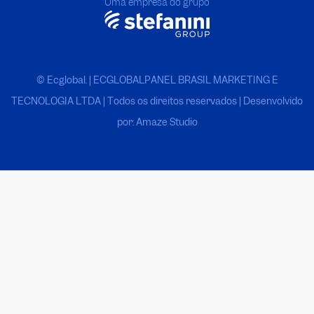
Uma empresa do grupo
© Ecglobal. | ECGLOBALPANEL BRASIL MARKETING E
TECNOLOGIA LTDA
|
Todos os direitos reservados | Desenvolvido
por: Amaze Studio