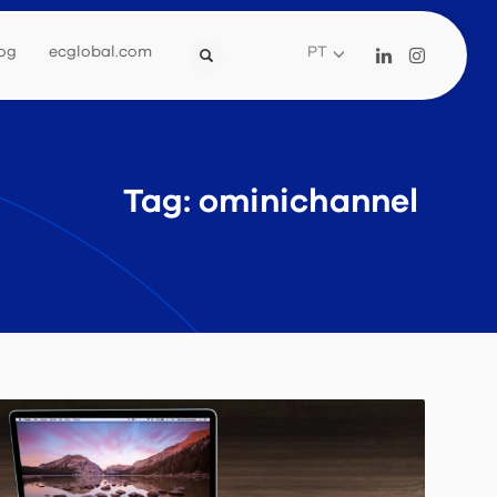
og
ecglobal.com
PT
Tag: ominichannel