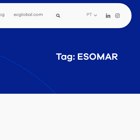
og
ecglobal.com
PT
Tag: ESOMAR