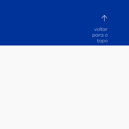
voltar
para o
topo
BRASIL - SALVADOR
Avenida Tancredo Neves, 2227 - Sala 1311, Caminho das
Árvores, Salvador, BA, Brasil - CEP 41820-021
Tel.: +55 71 3358 0398 | contato@ecglobal.com
ECGLOBALPANEL BRASIL MARKETING E
TECNOLOGIA LTDA
CNPJ: 10.446.493/0001.41