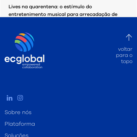
Lives na quarentena: o estímulo do
entretenimento musical para arrecadação de
donativos.
TERÇA-FEIRA, 26 MAIO 2020
POR
EC GLOBAL
voltar
PUBLICADO EM
PESQUISAS/ ESTUDOS
para o
topo
Sobre nós
Plataforma
Soluções