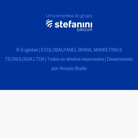
Uma empresa do grupo
© Ecglobal. | ECGLOBALPANEL BRASIL MARKETING E
TECNOLOGIA LTDA
|
Todos os direitos reservados | Desenvolvido
por: Amaze Studio