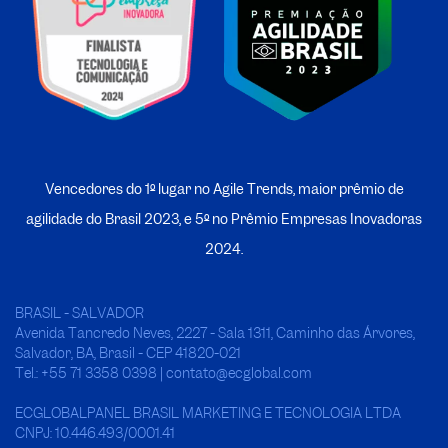
Vencedores do 1º lugar no Agile Trends, maior prêmio de
agilidade do Brasil 2023, e 5º no
P
rêmio Empresas Inovadoras
2024.
BRASIL - SALVADOR
Avenida Tancredo Neves, 2227 - Sala 1311, Caminho das Árvores,
Salvador, BA, Brasil - CEP 41820-021
Tel.: +55 71 3358 0398 | contato@ecglobal.com
ECGLOBALPANEL BRASIL MARKETING E TECNOLOGIA LTDA
CNPJ: 10.446.493/0001.41