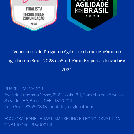
Vencedores do 1º lugar no Agile Trends, maior prêmio de
agilidade do Brasil 2023, e 5º no
P
rêmio Empresas Inovadoras
2024.
BRASIL - SALVADOR
Avenida Tancredo Neves, 2227 - Sala 1311, Caminho das Árvores,
Salvador, BA, Brasil - CEP 41820-021
Tel.: +55 71 3358 0398 | contato@ecglobal.com
ECGLOBALPANEL BRASIL MARKETING E TECNOLOGIA LTDA
CNPJ: 10.446.493/0001.41