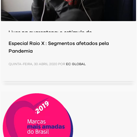
Lives na quarentena: o estímulo do
entretenimento musical para arrecadação de
Especial Raio X : Segmentos afetados pela
donativos.
Pandemia
TERÇA-FEIRA, 26 MAIO 2020
POR
EC GLOBAL
QUINTA-FEIRA, 30 ABRIL 2020
POR
EC GLOBAL
PUBLICADO EM
PESQUISAS/ ESTUDOS