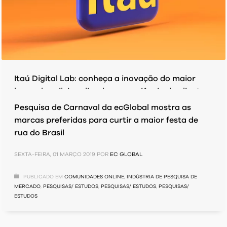
Itaú Digital Lab: conheça a inovação do maior
banco brasileiro aliando a experiência do cliente,
Pesquisa de Mercado e Metodologia Agile.
Pesquisa de Carnaval da ecGlobal mostra as
marcas preferidas para curtir a maior festa de
SEXTA-FEIRA, 30 AGOSTO 2019
POR
EC GLOBAL
rua do Brasil
PUBLICADO EM
GERAL
SEXTA-FEIRA, 01 MARÇO 2019
POR
EC GLOBAL
PUBLICADO EM
COMUNIDADES ONLINE
,
INDÚSTRIA DE PESQUISA DE
MERCADO
,
PESQUISAS/ ESTUDOS
,
PESQUISAS/ ESTUDOS
,
PESQUISAS/
ESTUDOS