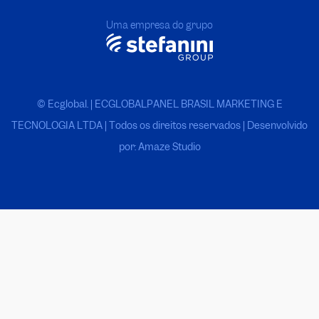
Uma empresa do grupo
© Ecglobal. | ECGLOBALPANEL BRASIL MARKETING E
TECNOLOGIA LTDA
|
Todos os direitos reservados | Desenvolvido
por: Amaze Studio