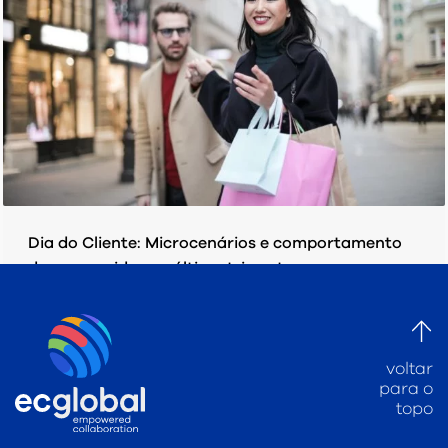
Dia do Cliente: Microcenários e comportamento
do consumidor no último trimestre.
TERÇA-FEIRA, 15 SETEMBRO 2020
POR
EC GLOBAL
PUBLICADO EM
PESQUISAS/ ESTUDOS
voltar
para o
topo