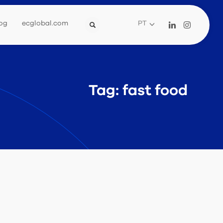
og
ecglobal.com
PT
Tag: fast food