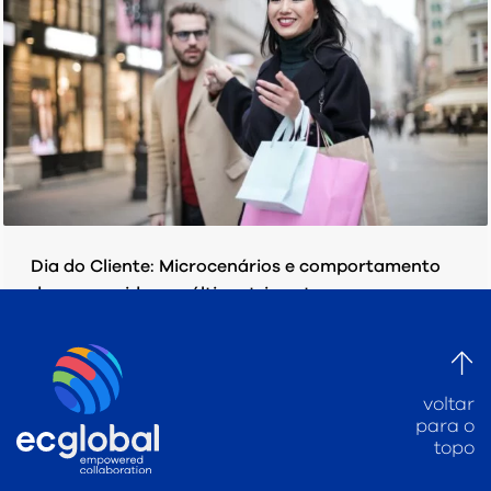
Dia do Cliente: Microcenários e comportamento
do consumidor no último trimestre.
TERÇA-FEIRA, 15 SETEMBRO 2020
POR
EC GLOBAL
PUBLICADO EM
PESQUISAS/ ESTUDOS
voltar
para o
topo