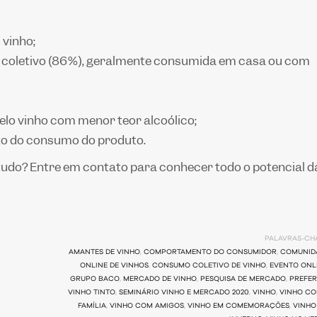
vinho;
o coletivo (86%), geralmente consumida em casa ou com
pelo vinho com menor teor alcoólico;
to do consumo do produto.
udo? Entre em contato para conhecer todo o potencial d
PALAVRAS-CHA
AMANTES DE VINHO
,
COMPORTAMENTO DO CONSUMIDOR
,
COMUNID
ONLINE DE VINHOS
,
CONSUMO COLETIVO DE VINHO
,
EVENTO ONL
GRUPO BACO
,
MERCADO DE VINHO
,
PESQUISA DE MERCADO
,
PREFER
VINHO TINTO
,
SEMINÁRIO VINHO E MERCADO 2020
,
VINHO
,
VINHO CO
FAMÍLIA
,
VINHO COM AMIGOS
,
VINHO EM COMEMORAÇÕES
,
VINHO