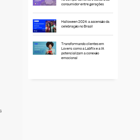
consumidor entre gerações
Halloween 2024: a ascensão da
celebração no Brasil
Transformando clientes em
Lovers: como a Labflix e a IA
potencializam a conexão
emocional
s