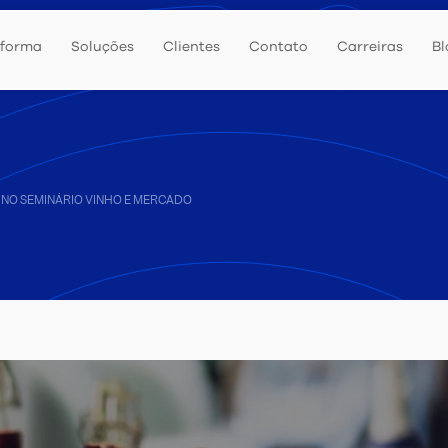
aforma
Soluções
Clientes
Contato
Carreiras
Bl
 NO SEMINÁRIO VINHO E MERCADO