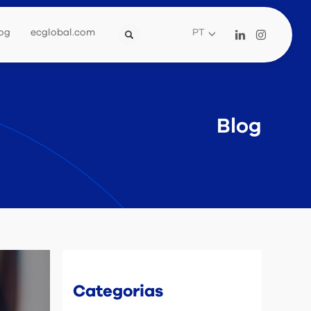
og
ecglobal.com
PT
Blog
Categorias