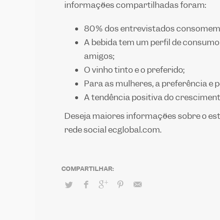
informações compartilhadas foram:
80% dos entrevistados consomem 
A bebida tem um perfil de consum
amigos;
O vinho tinto é o preferido;
Para as mulheres, a preferência é 
A tendência positiva do crescimen
Deseja maiores informações sobre o est
rede social ecglobal.com.