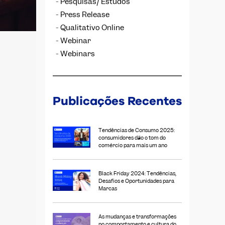
Pesquisas/ Estudos
Press Release
Qualitativo Online
Webinar
Webinars
Publicações Recentes
Tendências de Consumo 2025:
consumidores dão o tom do
comércio para mais um ano
Black Friday 2024: Tendências,
Desafios e Oportunidades para
Marcas
As mudanças e transformações
no comportamento e cultura do