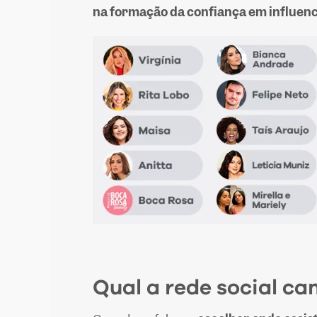
na formação da confiança em influenc
Q
ual a rede social c