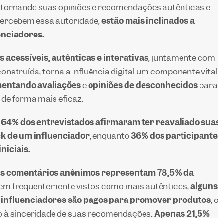
, tornando suas opiniões e recomendações autênticas e
percebem essa autoridade,
estão mais inclinados a
enciadores.
acessíveis, autênticas e interativas
, juntamente com
construída, torna a influência digital um componente vital
entando avaliações
e
opiniões de desconhecidos
para
de forma mais eficaz.
e
64% dos entrevistados afirmaram ter reavaliado sua
ack de um influenciador
, enquanto
36% dos participante
niciais.
os comentários anônimos representam 78,5% da
erem frequentemente vistos como mais autênticos,
alguns
s influenciadores são pagos para promover produtos
, 
o à sinceridade de suas recomendações
. Apenas 21,5%