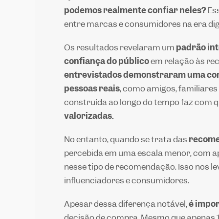
podemos realmente confiar neles?
Ess
entre marcas e consumidores na era dig
Os resultados revelaram um
padrão int
confiança do público
em relação às rec
entrevistados demonstraram uma conf
pessoas reais
, como amigos, familiares
construída ao longo do tempo faz com 
valorizadas.
No entanto, quando se trata das
recomen
percebida em uma escala menor, com ap
nesse tipo de recomendação. Isso nos le
influenciadores e consumidores.
Apesar dessa diferença notável,
é impor
decisão de compra. Mesmo que apenas 