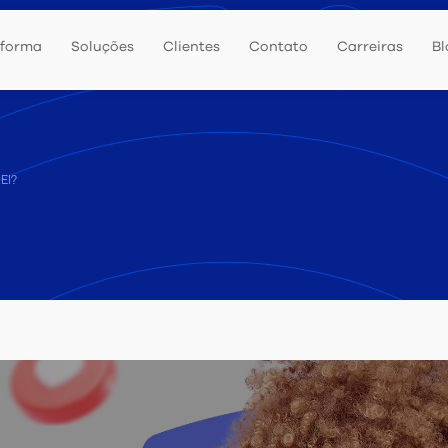
aforma
Soluções
Clientes
Contato
Carreiras
Bl
EI?