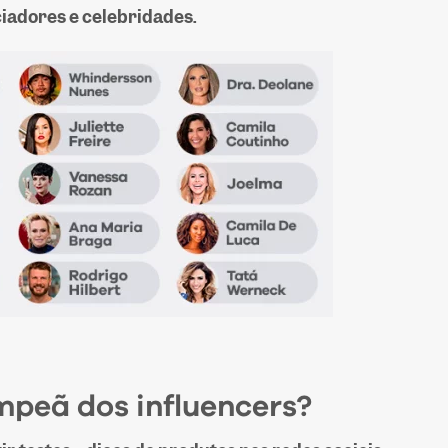
iadores e celebridades.
ampeã dos
infl
uen
cers?