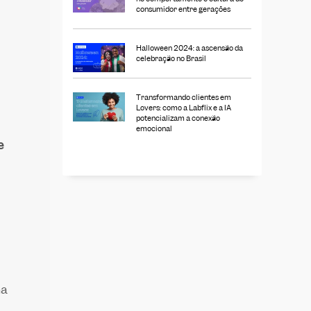
consumidor entre gerações
Halloween 2024: a ascensão da
celebração no Brasil
Transformando clientes em
Lovers: como a Labflix e a IA
potencializam a conexão
emocional
e
a