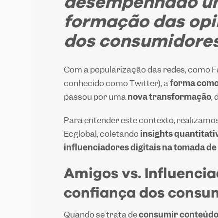
desempenhado um
formação das op
dos consumidores
Com a popularização das redes, como Fa
conhecido como Twitter), a
forma como
passou por uma
nova transformação
,
Para entender este contexto, realiza
Ecglobal, coletando
insights quantitati
influenciadores digitais na tomada d
Amigos vs. Influenci
confiança dos consu
Quando se trata de
consumir conteúdo 