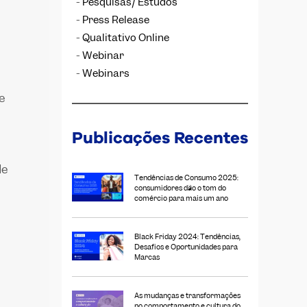
Pesquisas/ Estudos
Press Release
Qualitativo Online
Webinar
Webinars
e
Publicações Recentes
de
Tendências de Consumo 2025:
consumidores dão o tom do
comércio para mais um ano
Black Friday 2024: Tendências,
Desafios e Oportunidades para
Marcas
As mudanças e transformações
no comportamento e cultura do