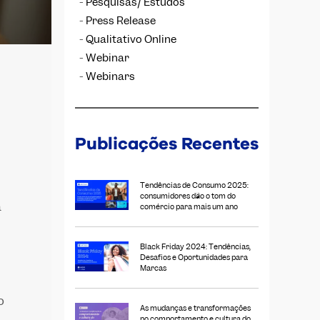
Pesquisas/ Estudos
Press Release
Qualitativo Online
Webinar
Webinars
Publicações Recentes
Tendências de Consumo 2025:
consumidores dão o tom do
a
comércio para mais um ano
Black Friday 2024: Tendências,
Desafios e Oportunidades para
Marcas
o
As mudanças e transformações
no comportamento e cultura do