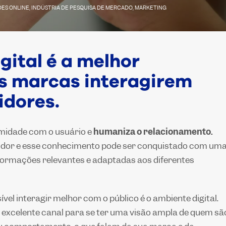
ES ONLINE
,
INDÚSTRIA DE PESQUISA DE MERCADO
,
MARKETING
ital é a melhor
as marcas interagirem
dores.
imidade com o usuário e
humaniza o relacionamento.
dor e esse conhecimento pode ser conquistado com um
formações relevantes e adaptadas aos diferentes
vel interagir melhor com o público é o ambiente digital.
excelente canal para se ter uma visão ampla de quem sã