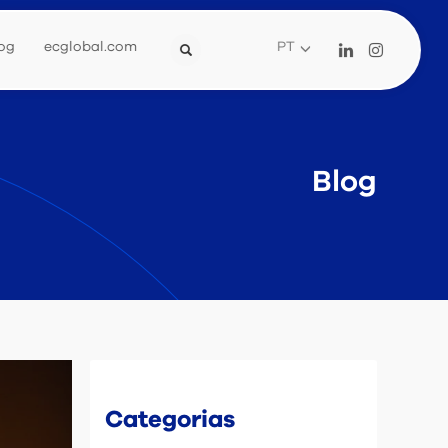
og
ecglobal.com
PT
Blog
Categorias