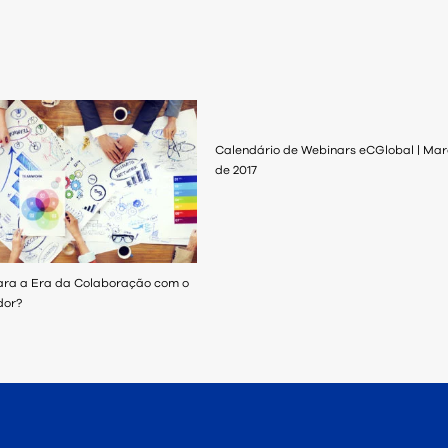
Calendário de Webinars eCGlobal | Ma
de 2017
ara a Era da Colaboração com o
dor?