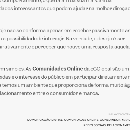
 comportamento, o que falam da sua marca e da
r dados interessantes que podem ajudar na melhor direçã
hoje não se conforma apenas em receber passivamente a
possibilidade de interagir. Na verdade, o desejo é ser
par ativamente e perceber que houve uma resposta aquela
em simples. As
Comunidades Online
da eCGlobal são um
pidas e o interesse do público em participar diretamente 
ue temos um ambiente que proporciona de forma muito ági
relacionamento entre o consumidor e marca.
PALAVRAS-CHA
COMUNICAÇÃO DIGITAL
,
COMUNIDADES ONLINE
,
CONSUMIDOR
,
MAR
REDES SOCIAIS
,
RELACIONAME