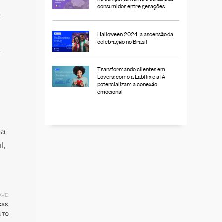
consumidor entre gerações
o
Halloween 2024: a ascensão da
celebração no Brasil
s
Transformando clientes em
Lovers: como a Labflix e a IA
potencializam a conexão
emocional
na
l,
VE:
CAS
,
NTO