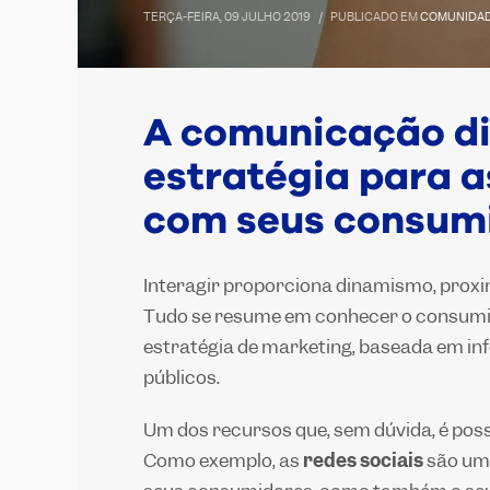
TERÇA-FEIRA, 09 JULHO 2019
/
PUBLICADO EM
COMUNIDAD
A comunicação dig
estratégia para 
com seus consumi
Interagir proporciona dinamismo, prox
Tudo se resume em conhecer o consumi
estratégia de marketing, baseada em in
públicos.
Um dos recursos que, sem dúvida, é possí
Como exemplo, as
redes sociais
são um 