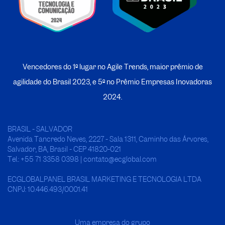
Vencedores do 1º lugar no Agile Trends, maior prêmio de
agilidade do Brasil 2023, e 5º no
P
rêmio Empresas Inovadoras
2024.
BRASIL - SALVADOR
Avenida Tancredo Neves, 2227 - Sala 1311, Caminho das Árvores,
Salvador, BA, Brasil - CEP 41820-021
Tel.: +55 71 3358 0398 | contato@ecglobal.com
ECGLOBALPANEL BRASIL MARKETING E TECNOLOGIA LTDA
CNPJ: 10.446.493/0001.41
Uma empresa do grupo