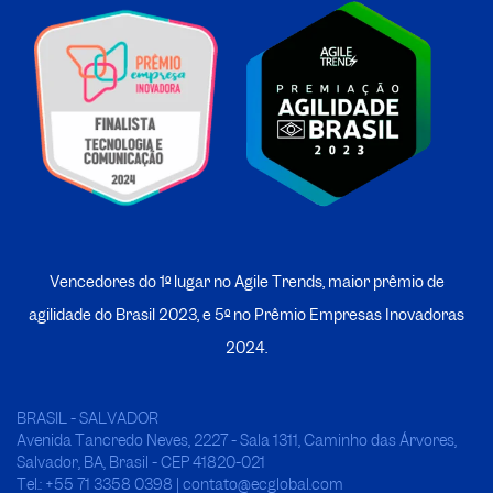
Vencedores do 1º lugar no Agile Trends, maior prêmio de
agilidade do Brasil 2023, e 5º no
P
rêmio Empresas Inovadoras
2024.
BRASIL - SALVADOR
Avenida Tancredo Neves, 2227 - Sala 1311, Caminho das Árvores,
Salvador, BA, Brasil - CEP 41820-021
Tel.: +55 71 3358 0398 | contato@ecglobal.com