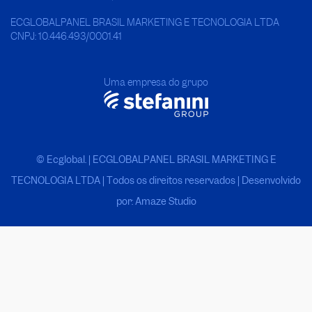
ECGLOBALPANEL BRASIL MARKETING E TECNOLOGIA LTDA
CNPJ: 10.446.493/0001.41
Uma empresa do grupo
© Ecglobal. | ECGLOBALPANEL BRASIL MARKETING E
TECNOLOGIA LTDA
|
Todos os direitos reservados | Desenvolvido
por: Amaze Studio